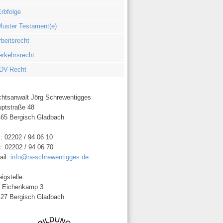
rbfolge
Muster Testament(e)
rbeitsrecht
erkehrsrecht
DV-Recht
htsanwalt Jörg Schrewentigges
ptstraße 48
65 Bergisch Gladbach
.: 02202 / 94 06 10
: 02202 / 94 06 70
ail:
info@ra-schrewentigges.de
igstelle:
 Eichenkamp 3
27 Bergisch Gladbach