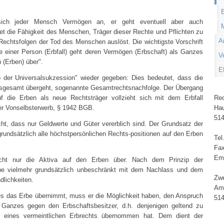
E
sich jeder Mensch Vermögen an, er geht eventuell aber auch
det die Fähigkeit des Menschen, Träger dieser Rechte und Pflichten zu
A
 Rechtsfolgen der Tod des Menschen auslöst. Die wichtigste Vorschrift
e einer Person (Erbfall) geht deren Vermögen (Erbschaft) als Ganzes
V
 (Erben) über".
E
ip der Universalsukzession" wieder gegeben: Dies bedeutet, dass die
nsgesamt übergeht, sogenannte Gesamtrechtsnachfolge. Der Übergang
 die Erben als neue Rechtsträger vollzieht sich mit dem Erbfall
Rec
er Vonselbsterwerb, § 1942 BGB.
Hau
514
ht, dass nur Geldwerte und Güter vererblich sind. Der Grundsatz der
grundsätzlich alle höchstpersönlichen Rechts-positionen auf den Erben
Tel
Fax
Em
icht nur die Aktiva auf den Erben über. Nach dem Prinzip der
be vielmehr grundsätzlich unbeschränkt mit dem Nachlass und dem
Zwe
dlichkeiten.
Am
es das Erbe übernimmt, muss er die Möglichkeit haben, den Anspruch
514
Ganzes gegen den Erbschaftsbesitzer, d.h. denjenigen geltend zu
 eines vermeintlichen Erbrechts übernommen hat. Dem dient der