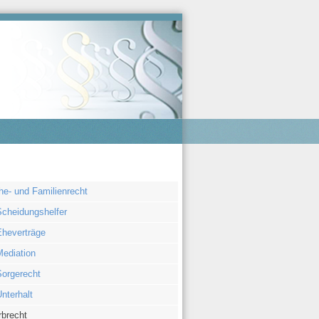
igation
he- und Familienrecht
rspringen
Scheidungshelfer
Eheverträge
Mediation
Sorgerecht
nterhalt
rbrecht