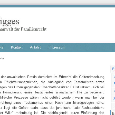
ete
Kontakt
Anfahrt
Impressum
echt
Nav
E
übe
 der anwaltlichen Praxis dominiert im Erbrecht die Geltendmachung
n Pflichtteilsansprüchen, die Auslegung von Testamenten sowie
agen des Erben gegen den Erbschaftsbesitzer. Es ist ratsam, sich bei
r Formulierung eines Testamentes anwaltlicher Hilfe zu bedienen.
hlreiche Prozesse wären nicht geführt worden, wenn man bei der
richtung eines Testamentes einen Fachmann hinzugezogen hätte.
U
er liegt die Gefahr darin, dass der juristische Laie Fachausdrücke
er Wille" mehrdeutig ist. Die nachfolgende, kurze Einführung das
E