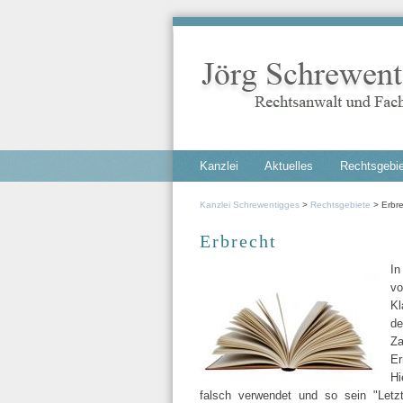
Navigation
Kanzlei
Aktuelles
Rechtsgebi
überspringen
Kanzlei Schrewentigges
Rechtsgebiete
Erbr
Erbrecht
In
vo
Kl
de
Za
Er
Hi
falsch verwendet und so sein "Letzt