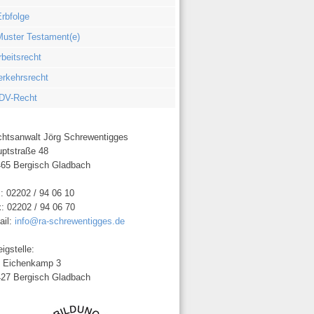
rbfolge
Muster Testament(e)
rbeitsrecht
erkehrsrecht
DV-Recht
htsanwalt Jörg Schrewentigges
ptstraße 48
65 Bergisch Gladbach
.: 02202 / 94 06 10
: 02202 / 94 06 70
ail:
info@ra-schrewentigges.de
igstelle:
 Eichenkamp 3
27 Bergisch Gladbach