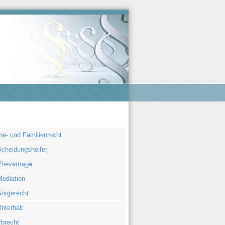
igation
he- und Familienrecht
rspringen
Scheidungshelfer
Eheverträge
Mediation
Sorgerecht
nterhalt
rbrecht