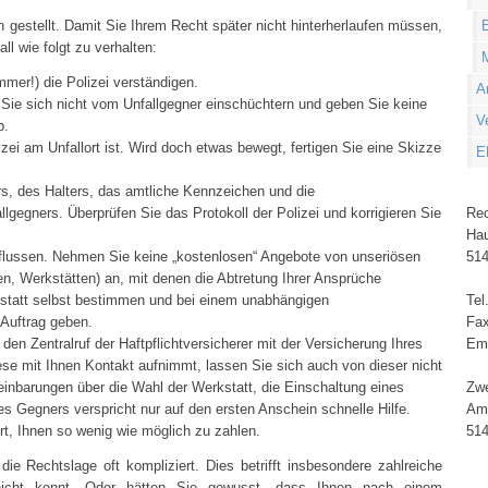
in gestellt. Damit Sie Ihrem Recht später nicht hinterherlaufen müssen,
E
ll wie folgt zu verhalten:
immer!) die Polizei verständigen.
A
Sie sich nicht vom Unfallgegner einschüchtern und geben Sie keine
V
b.
izei am Unfallort ist. Wird doch etwas bewegt, fertigen Sie eine Skizze
E
s, des Halters, das amtliche Kennzeichen und die
lgegners. Überprüfen Sie das Protokoll der Polizei und korrigieren Sie
Rec
Hau
nflussen. Nehmen Sie keine „kostenlosen“ Angebote von unseriösen
514
n, Werkstätten) an, mit denen die Abtretung Ihrer Ansprüche
kstatt selbst bestimmen und bei einem unabhängigen
Tel
 Auftrag geben.
Fax
den Zentralruf der Haftpflichtversicherer mit der Versicherung Ihres
Em
se mit Ihnen Kontakt aufnimmt, lassen Sie sich auch von dieser nicht
reinbarungen über die Wahl der Werkstatt, die Einschaltung eines
Zwe
es Gegners verspricht nur auf den ersten Anschein schnelle Hilfe.
Am
iert, Ihnen so wenig wie möglich zu zahlen.
514
die Rechtslage oft kompliziert. Dies betrifft insbesondere zahlreiche
 nicht kennt. Oder hätten Sie gewusst, dass Ihnen nach einem