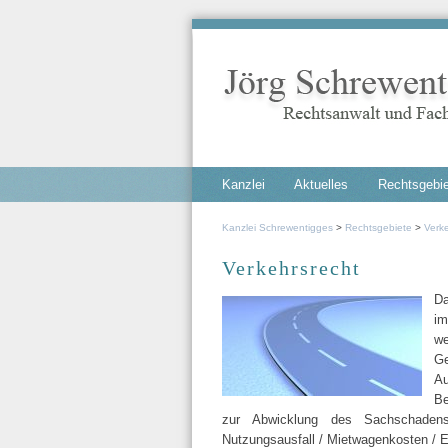
Navigation
Kanzlei
Aktuelles
Rechtsgebi
überspringen
Kanzlei Schrewentigges
Rechtsgebiete
Verk
Verkehrsrecht
Da
im
we
Ge
Au
Be
zur Abwicklung des Sachschadens
Nutzungsausfall / Mietwagenkosten / E