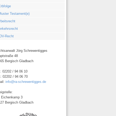
rbfolge
Muster Testament(e)
rbeitsrecht
erkehrsrecht
DV-Recht
htsanwalt Jörg Schrewentigges
ptstraße 48
65 Bergisch Gladbach
.: 02202 / 94 06 10
: 02202 / 94 06 70
ail:
info@ra-schrewentigges.de
igstelle:
 Eichenkamp 3
27 Bergisch Gladbach