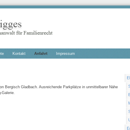
ete
Kontakt
Anfahrt
Impressum
Nav
E
übe
von Bergisch Gladbach. Ausreichende Parkplätze in unmittelbarer Nähe
-Galerie.
U
E