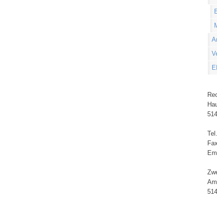
E
A
V
E
Rec
Hau
514
Tel
Fax
Em
Zwe
Am
514