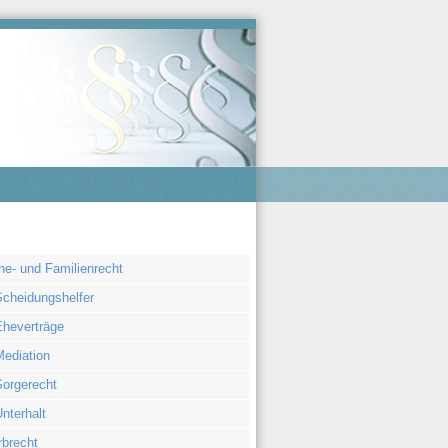
igation
he- und Familienrecht
rspringen
Scheidungshelfer
Eheverträge
Mediation
Sorgerecht
nterhalt
rbrecht